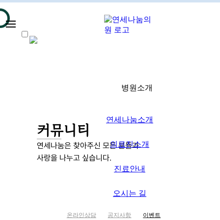
로그인
/ 회원가입
·
연세나눔소개 ＋
·
리프팅 ＋
·
기미/잡티 ＋
병원소개
·
보톡스/필러 ＋
·
스킨부스터 ＋
연세나눔소개
커뮤니티
·
여드름치료 ＋
의료진소개
연세나눔은 찾아주신 모든 분들과
사랑을 나누고 싶습니다.
·
커뮤니티
진료안내
오시는 길
온라인상담
공지사항
이벤트