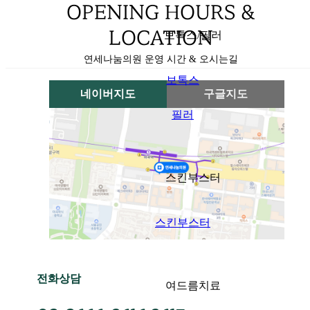
OPENING HOURS &
LOCATION
보톡스/필러
연세나눔의원 운영 시간 & 오시는길
보톡스
네이버지도
구글지도
필러
스킨부스터
스킨부스터
전화상담
여드름치료