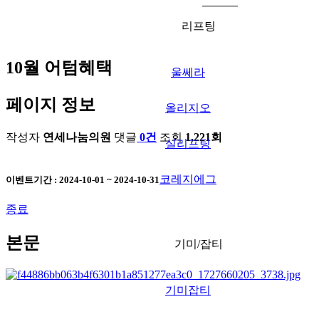
리프팅
10월 어텀혜택
울쎄라
페이지 정보
올리지오
작성자
연세나눔의원
댓글
0건
조회
1,221회
실리프팅
코레지에그
이벤트기간 : 2024-10-01 ~ 2024-10-31
종료
본문
기미/잡티
기미잡티