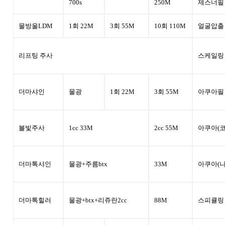
700s
250M
제스너필
물방울LDM
1회 22M
3회 55M
10회 110M
얼굴압출
리프팅 주사
스케일링
더마샤인
물광
1회 22M
3회 55M
아쿠아필
볼빛주사
1cc 33M
2cc 55M
아쿠아(코
더마톡샤인
물광+주름btx
33M
아쿠아(나
더마톡힐러
물광+btx+리쥬란2cc
88M
스피큘링