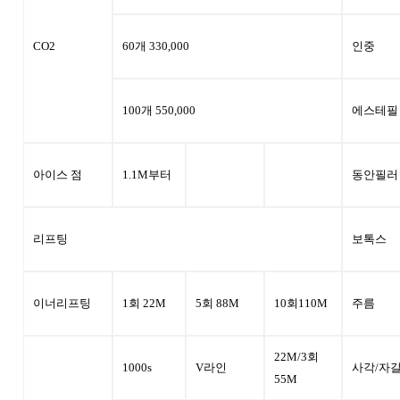
CO2
60개 330,000
인중
100개 550,000
에스테필
아이스 점
1.1M부터
동안필러
리프팅
보톡스
이너리프팅
1회 22M
5회 88M
10회110M
주름
22M/3회
1000s
V라인
사각/자
55M