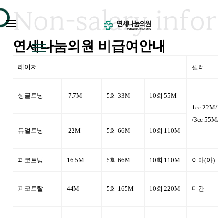
Non-salary info
연세나눔의원 비급여안내
로그인
/ 회원가입
·
연세나눔소개 ＋
레이저
필러
·
리프팅 ＋
싱글토닝
7.7M
5회 33M
10회 55M
·
기미/잡티 ＋
1cc 22M/
/3cc 55M
·
보톡스/필러 ＋
듀얼토닝
22M
5회 66M
10회 110M
·
스킨부스터 ＋
피코토닝
16.5M
5회 66M
10회 110M
이마(아)
·
여드름치료 ＋
병원소개
피코토탈
44M
5회 165M
10회 220M
미간
·
커뮤니티
연세나눔소개