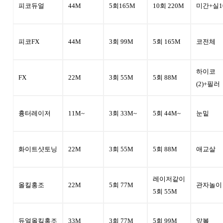
피코듀얼
44M
5회165M
10회 220M
미간+실1
리프팅
의료진소개
피코FX
44M
3회 99M
5회 165M
코전체
울쎄라
기미/잡티
진료안내
하이코
FX
22M
3회 55M
5회 88M
(2)
+필러
올리지오
기미잡티
오시는 길
흉터레이저
11M~
3회 33M~
5회 44M~
눈밑
보톡스/필러
실리프팅
화이트샷토닝
22M
3회 55M
5회 88M
애교살
보톡스
코레지에그
스킨부스터
레이저같이
올킬홍조
22M
5회 77M
관자놀이
5회 55M
필러
스킨부스터
듀얼올킬홍조
33M
3회 77M
5회 99M
앞볼