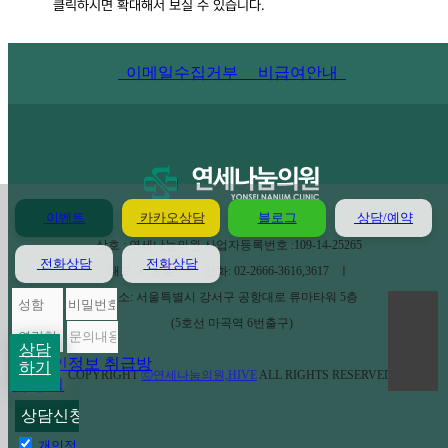
클릭하시면 확대해서 보실 수 있습니다.
이메일수집거부
비급여안내
이벤트
카카오상담
블로그
상담/예약
상호 : 연세나눔의원 사업자등록번호 :109-14-25265
전화상담
전화상담
대표: 서동훈 ㅣ 전화: 02-2666-3616,3617 ㅣ
주소: 서울특별시 강서구 공항대로 류마타워 5층
(5호선 마곡역 6번출구)
상담
개인정보 취급방
하기
COPYRIGHT
ⓒ연세나눔의원,HIVE
ALL RIGHTS RESERVED.
침 동의
개인정