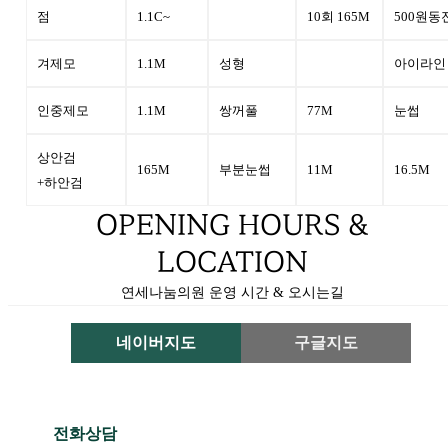
점
1.1C~
10회 165M
500원동
겨제모
1.1M
성형
아이라인
인중제모
1.1M
쌍꺼풀
77M
눈썹
상안검
165M
부분눈썹
11M
16.5M
+하안검
OPENING HOURS &
LOCATION
연세나눔의원 운영 시간 & 오시는길
네이버지도
구글지도
전화상담