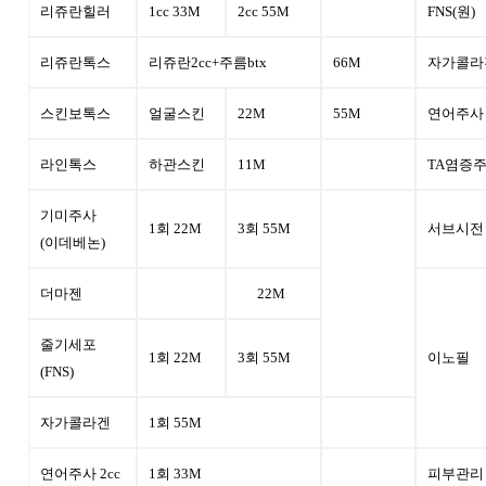
리쥬란힐러
1cc 33M
2cc 55M
FNS(원)
리쥬란톡스
리쥬란2cc+주름btx
66M
자가콜라
스킨보톡스
얼굴스킨
22M
55M
연어주사 
라인톡스
하관스킨
11M
TA염증
기미주사
1회 22M
3회 55M
서브시전
(이데베논)
더마젠
22M
줄기세포
1회 22M
3회 55M
이노필
(FNS)
자가콜라겐
1회 55M
연어주사 2cc
1회 33M
피부관리