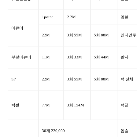
여드름치료
1point
2.2M
옆볼
여드름치료
아큐어
22M
3회 55M
5회 88M
인디언주
커뮤니티
부분아큐어
11M
3회 33M
5회 44M
팔자
온라인상담
SP
22M
3회 55M
5회 88M
턱 전체
공지사항
이벤트
틱셀
77M
3회 154M
턱끝
30개 220,000
입술