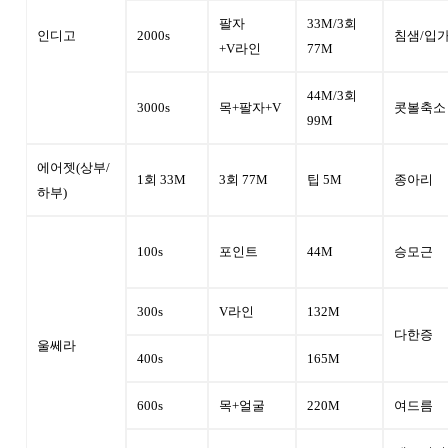
팔자
33M/3회
인디고
2000s
침샘/입
+V라인
77M
44M/3회
3000s
목+팔자+V
콧볼축소
99M
에어젯
(상부/
1회 33M
3회 77M
팁 5M
종아리
하부)
100s
포인트
44M
승모근
300s
V라인
132M
다한증
울쎄라
400s
165M
600s
목+얼굴
220M
여드름