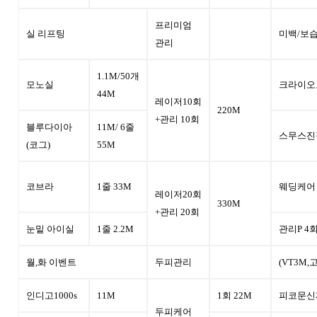
프리미엄
실 리프팅
미백/보
관리
1.1M/
50개
모노실
크라이오
44M
레이저10회
220M
+관리 10회
블루다이아
11M/ 6줄
스무스진
(코그)
55M
코브라
1줄 33M
웨딩케어
레이저20회
330M
+관리 20회
눈밑 아이실
1줄 2.2M
관리P 4회
월,화 이벤트
두피관리
(VT3M
인디고1000s
11M
1회 22M
피코문신
두피케어